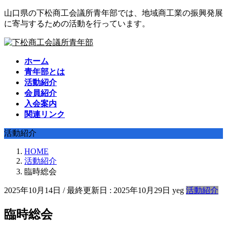
コ
ナ
山口県の下松商工会議所青年部では、地域商工業の振興発展
ン
ビ
に寄与するための活動を行っています。
テ
ゲ
ン
ー
ツ
シ
ホーム
に
ョ
青年部とは
移
ン
活動紹介
動
に
会員紹介
移
入会案内
動
関連リンク
活動紹介
HOME
活動紹介
臨時総会
2025年10月14日
/ 最終更新日 :
2025年10月29日
yeg
活動紹介
臨時総会