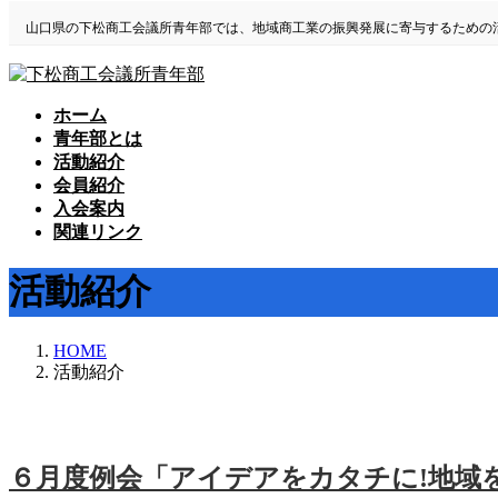
コ
ナ
山口県の下松商工会議所青年部では、地域商工業の振興発展に寄与するための
ン
ビ
テ
ゲ
ン
ー
ツ
シ
ホーム
に
ョ
青年部とは
移
ン
活動紹介
動
に
会員紹介
移
入会案内
動
関連リンク
活動紹介
HOME
活動紹介
６月度例会「アイデアをカタチに!地域