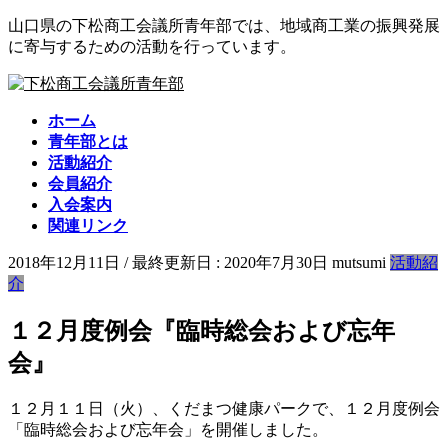
コ
ナ
山口県の下松商工会議所青年部では、地域商工業の振興発展
ン
ビ
に寄与するための活動を行っています。
テ
ゲ
ン
ー
ツ
シ
ホーム
に
ョ
青年部とは
移
ン
活動紹介
動
に
会員紹介
移
入会案内
動
関連リンク
2018年12月11日
/ 最終更新日 :
2020年7月30日
mutsumi
活動紹
介
１２月度例会『臨時総会および忘年
会』
１２月１１日（火）、くだまつ健康パークで、１２月度例会
「臨時総会および忘年会」を開催しました。