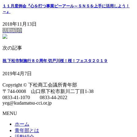
１１月度例会『心を打つ事業ピーアール～ＳＮＳを上手に活用しよう！
～』
2018年11月13日
活動紹介
次の記事
祝 下松市制施行８０周年 切戸川桜！桜！フェスタ２０１９
2019年4月7日
Copyright © 下松商工会議所青年部
〒744-0008 山口県下松市新川二丁目1-38
0833-41-1070 0833-44-2022
yeg@kudamatsu-cci.or.jp
MENU
ホーム
青年部とは
活動紹介