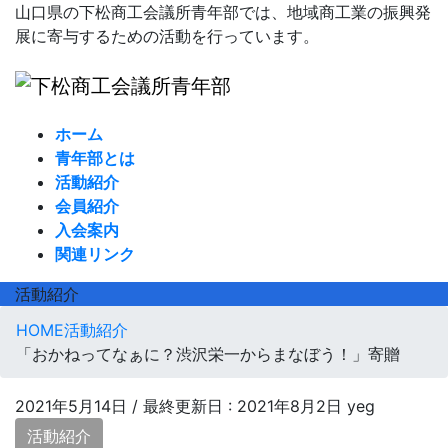
コ
ナ
山口県の下松商工会議所青年部では、地域商工業の振興発
ン
ビ
展に寄与するための活動を行っています。
テ
ゲ
ン
ー
ツ
シ
に
ョ
ホーム
移
ン
青年部とは
動
に
活動紹介
移
会員紹介
動
入会案内
関連リンク
活動紹介
HOME
活動紹介
「おかねってなぁに？渋沢栄一からまなぼう！」寄贈
2021年5月14日
/ 最終更新日 :
2021年8月2日
yeg
活動紹介