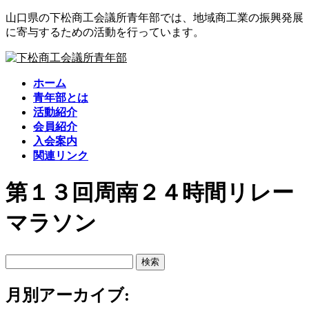
コ
ナ
山口県の下松商工会議所青年部では、地域商工業の振興発展
ン
ビ
に寄与するための活動を行っています。
テ
ゲ
ン
ー
ツ
シ
ホーム
に
ョ
青年部とは
移
ン
活動紹介
動
に
会員紹介
移
入会案内
動
関連リンク
第１３回周南２４時間リレー
マラソン
検
索:
月別アーカイブ: