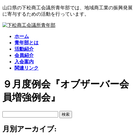
コ
ナ
山口県の下松商工会議所青年部では、地域商工業の振興発展
ン
ビ
に寄与するための活動を行っています。
テ
ゲ
ン
ー
ツ
シ
ホーム
に
ョ
青年部とは
移
ン
活動紹介
動
に
会員紹介
移
入会案内
動
関連リンク
９月度例会『オブザーバー会
員増強例会』
検
索:
月別アーカイブ: