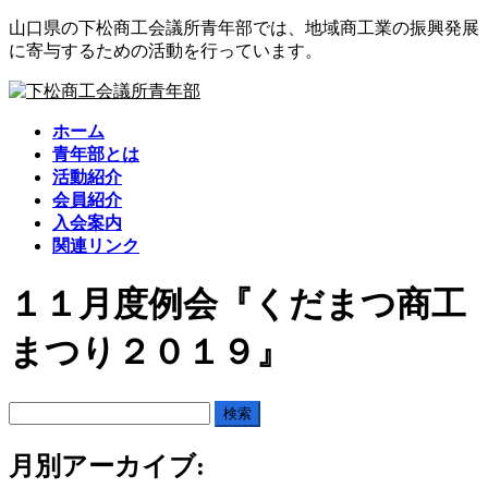
コ
ナ
山口県の下松商工会議所青年部では、地域商工業の振興発展
ン
ビ
に寄与するための活動を行っています。
テ
ゲ
ン
ー
ツ
シ
ホーム
に
ョ
青年部とは
移
ン
活動紹介
動
に
会員紹介
移
入会案内
動
関連リンク
１１月度例会『くだまつ商工
まつり２０１９』
検
索:
月別アーカイブ: