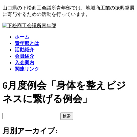
コ
ナ
山口県の下松商工会議所青年部では、地域商工業の振興発展
ン
ビ
に寄与するための活動を行っています。
テ
ゲ
ン
ー
ツ
シ
ホーム
に
ョ
青年部とは
移
ン
活動紹介
動
に
会員紹介
移
入会案内
動
関連リンク
6月度例会「身体を整えビジ
ネスに繋げる例会」
検
索:
月別アーカイブ: