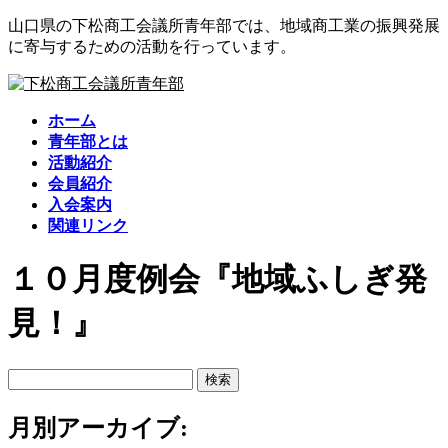
コ
ナ
山口県の下松商工会議所青年部では、地域商工業の振興発展
ン
ビ
に寄与するための活動を行っています。
テ
ゲ
ン
ー
ツ
シ
ホーム
に
ョ
青年部とは
移
ン
活動紹介
動
に
会員紹介
移
入会案内
動
関連リンク
１０月度例会『地域ふしぎ発
見！』
検
索:
月別アーカイブ: